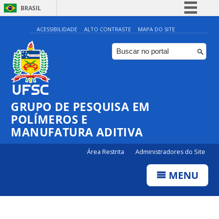
BRASIL
Simplifique!
ACESSIBILIDADE
ALTO CONTRASTE
MAPA DO SITE
Comunica BR
Participe
Acesso à informação
Legislação
GRUPO DE PESQUISA EM
Canais
POLÍMEROS E
MANUFATURA ADITIVA
Área Restrita
Administradores do Site
MENU