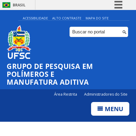
BRASIL
Simplifique!
ACESSIBILIDADE
ALTO CONTRASTE
MAPA DO SITE
Comunica BR
Participe
Acesso à informação
Legislação
GRUPO DE PESQUISA EM
Canais
POLÍMEROS E
MANUFATURA ADITIVA
Área Restrita
Administradores do Site
MENU